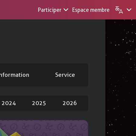
Participer
Espace membre
ues
English
s
Français
 »
nformation
Service
de sites web
édié
isations
2024
2025
2026
s en masse
 vos vidéos