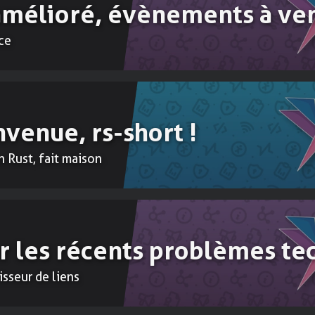
 amélioré, évènements à ve
Comptabilit
ce
Pour tenir vot
nvenue, rs-short !
n Rust, fait maison
 les récents problèmes te
isseur de liens