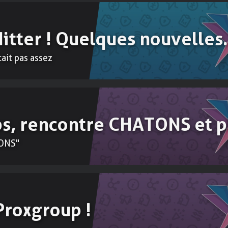
 Nitter ! Quelques nouvelle
ait pas assez
ps, rencontre CHATONS et 
TONS"
Proxgroup !