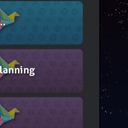
s…
planning