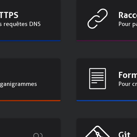
TTPS
Racc
s requêtes DNS
Pour p
For
organigrammes
Pour c
Git