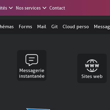
ités
Nos services
Contact
Découvrez nos activités
Accompagnements numériq
chémas
Forms
Mail
Git
Cloud perso
Messag
Nous suivre
Vue d’ensemble de nos intervention
Aide, formations et conseils
Rejoindre nos canaux
CES RÉSERVÉS À NOS MEMBRES
SERVICES « À LA CARTE
Mail
Sites web
ublics
Faire un don
Dites adieu à Gmail
Hébergement 
os
Messagerie
Git
Nextcloud d
Devenir membre
instantanée
Pour héberger du code source
Pour les organ
Sites web
tes pour
Nextcloud personnel
Newsletter
érique
Pour les particuliers
Envoi d’email
Messagerie instantanée
PeerTube
es
Conversations chiffrées sur Matrix
Pour héberger