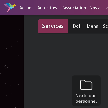
Accueil
Actualités
L’association
Nos activ
Découvrez nos services
Services
DoH
Liens
S
Consultez la liste de nos outils
SERVICES EN LIBRE ACCÈS
SERVI
Conférences
DNS-over-HTTPS
Activités pédagogiques pour des p
non initiés, vers un numérique
Pour protéger vos requêtes DNS
émancipateur et respectueux de n
Raccourcisseur de liens
données
Pour partager des liens courts
Ateliers
Mise en pratique d’actions concrè
Schémas
reconquérir votre autonomie num
Nextcloud
Pour créer des organigrammes
personnel
Stands
Forms
Pour reconquérir le monde avec d
Pour créer des questionnaires