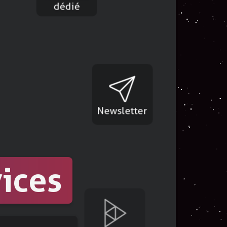
Nextcloud
dédié
é
re comptabilité
Newsletter
ices