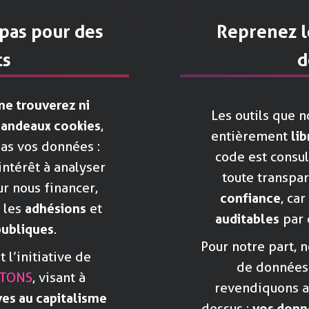
pas pour des
Reprenez l
ts
d
ne trouverez ni
Les outils que 
i bandeaux cookies
,
entièrement
li
as vos données :
code est consu
intérêt à analyser
toute transpar
r nous financer,
confiance
, ca
, les
adhésions
et
auditables
par 
publiques
.
Pour notre part, 
l’initiative de
de données 
TONS
, visant à
revendiquons a
ves au capitalisme
dessus :
vos donn