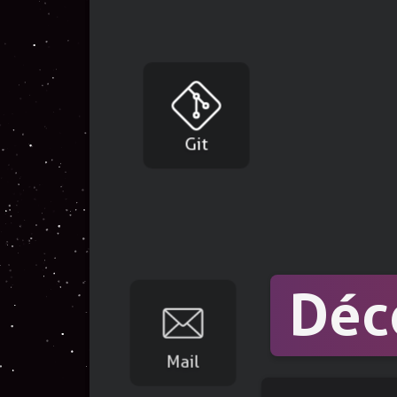
autocollants !
Git
Déc
Mail