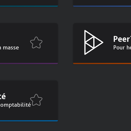
Pee
n masse
Pour h
té
comptabilité